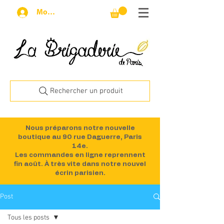
Mon compte
Rechercher un produit
Nous préparons notre nouvelle
boutique au 90 rue Daguerre, Paris
14e.
Les commandes en ligne reprennent
fin août. À très vite dans notre nouvel
écrin parisien.
Post
Tous les posts