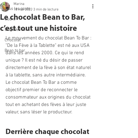
Marina
Tous les posts
18 mai 2022
3 min de lecture
Le chocolat Bean to Bar,
Cours
c’est tout une histoire
Brigadeiros
Le mouvement du chocolat Bean To Bar : 
Chocolat
"De la Fève à la Tablette" est né aux USA 
Bean to bar
dans les années 2000. Ce qui le rend 
unique ? Il est né du désir de passer 
directement de la fève à son état naturel 
à la tablette, sans autre intermédiaire. 
Le chocolat Bean To Bar a comme 
objectif premier de reconnecter le 
consommateur aux origines du chocolat 
tout en achetant des fèves à leur juste 
valeur, sans léser le producteur. 
Derrière chaque chocolat 