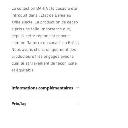
La collection
BAHIA : le cacao a été
introduit dans l’Etat de Bahia au
XVIIe siècle. La production de cacao
a pris une telle importance que,
depuis, cette région est connue
comme "la terre du cacao" au Brésil.
Nous avons choisi uniquement des
producteurs très engagés avec la
qualité et travaillant de façon juste
et équitable.
Informations complémentaires
Informations complémentaires :
Prix/kg
Poids : 60g
Conservation : entre 16 et 18°C
153€/Kg
Ingrédients : fèves de cacao et sucre de
canne bio du Brésil.